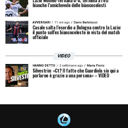
Lazio Women-Ternana 0-0, termina a reti
bianche l’amichevole delle biancocelesti
AVVERSARI
11 ore ago
Dario Bartolucci
Casale salta l’esordio a Bologna contro la Lazio:
il punto sull’ex biancoceleste in vista del match
ufficiale
VIDEO
HANNO DETTO
2 settimane ago
Maria Floris
Silvestrin: «Ct? Il fatto che Guardiola sia qui a
parlarne è grazie a una persona» – VIDEO