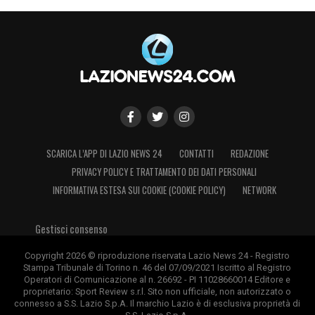
un’offerta cash a cui aggiungere eventuali
bonus legati agli obiettivi di squadra. I primi
sondaggi ci sono, con la speranza di trovare
la fumata bianca e blindare il
centrocampista!
LA PLAYLIST DELLE NOSTRE TOP NEWS
SCARICA L’APP DI LAZIO NEWS 24
CONTATTI
REDAZIONE
PRIVACY POLICY E TRATTAMENTO DEI DATI PERSONALI
INFORMATIVA ESTESA SUI COOKIE (COOKIE POLICY)
NETWORK
Gestisci consenso
Copyright 2026 © riproduzione riservata Lazio News 24 - Registro
Stampa Tribunale di Torino n. 46 del 07/09/2021 Iscritto al Registro
Operatori di Comunicazione al n. 26692 - PI 11028660014 Editore e
proprietario: Sport Review s.r.l. Sito non ufficiale, non autorizzato o
connesso a S.S. Lazio S.p.A. Il marchio Lazio è di esclusiva proprietà di