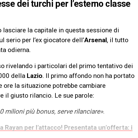
resse dei turchi per l’esterno classe
lasciare la capitale in questa sessione di
l serio per l’ex giocatore dell’
Arsenal
, il tutto
ta odierna.
o rivelando i particolari del primo tentativo dei
2000 della
Lazio
. Il primo affondo non ha portato
me ore la situazione potrebbe cambiare
il giusto rilancio. Le sue parole:
0 milioni più bonus, serve rilanciare»
.
 Rayan per l’attacco! Presentata un’offerta: i