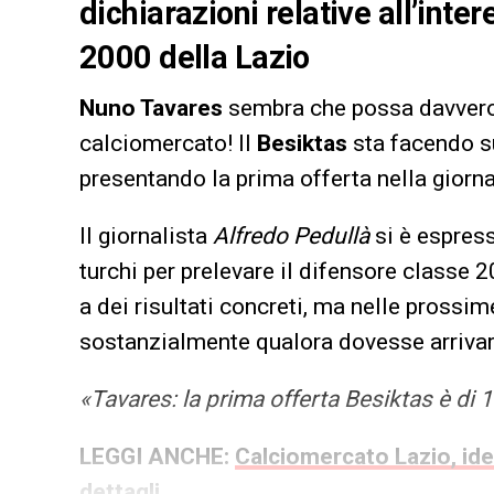
dichiarazioni relative all’inte
2000 della Lazio
Nuno Tavares
sembra che possa davvero 
calciomercato! Il
Besiktas
sta facendo su
presentando la prima offerta nella giorna
Il giornalista
Alfredo Pedullà
si è espress
turchi per prelevare il difensore classe 
a dei risultati concreti, ma nelle prossi
sostanzialmente qualora dovesse arrivare 
«Tavares: la prima offerta Besiktas è di 1
LEGGI ANCHE:
Calciomercato Lazio, idea
dettagli