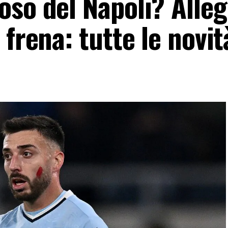
so del Napoli? Alleg
 frena: tutte le novit