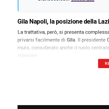
Gila Napoli, la posizione della Lazi
La trattativa, però, si presenta compless
privarsi facilmente di
Gila
. Il presidente
muro, considerato anche il ruolo centrale
stagione.
R
In base a quanto filtra club biancoceleste
giocatore, anche in virtù delle garanzie 
che avrebbe indicato la permanenza dell
Nonostante la posizione ferma della
Laz
abbandonare la pista. I contatti con l’en