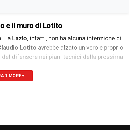
o e il muro di Lotito
a. La
Lazio
, infatti, non ha alcuna intenzione di
Claudio Lotito
avrebbe alzato un vero e proprio
 del difensore nei piani tecnici della prossima
EAD MORE
 avrebbe già espresso la volontà di trattenere il
richieste dal nuovo allenatore
Gennaro Gattuso
,
o spagnolo come uno dei punti fermi della rosa.
io
, il
Napoli
non avrebbe intenzione di
tourage di
Gila
proseguono e la situazione resta