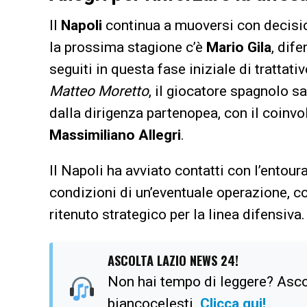
Il
Napoli
continua a muoversi con decisione
la prossima stagione c’è
Mario Gila
, dif
seguiti in questa fase iniziale di trattat
Matteo Moretto
, il giocatore spagnolo s
dalla dirigenza partenopea, con il coinvo
Massimiliano Allegri
.
Il Napoli ha avviato contatti con l’entour
condizioni di un’eventuale operazione, co
ritenuto strategico per la linea difensiva.
ASCOLTA LAZIO NEWS 24!
Non hai tempo di leggere? Ascol
biancocelesti.
Clicca qui!