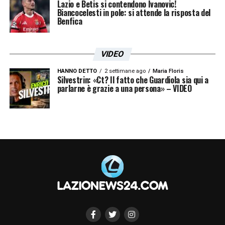
Lazio e Betis si contendono Ivanovic!
Biancocelesti in pole: si attende la risposta del
ISCRIVIMI
Benfica
Accetto la
Privacy Policy
VIDEO
LA PLAYLIST DELLE NOSTRE TOP NEWS
HANNO DETTO
2 settimane ago
Maria Floris
Silvestrin: «Ct? Il fatto che Guardiola sia qui a
parlarne è grazie a una persona» – VIDEO