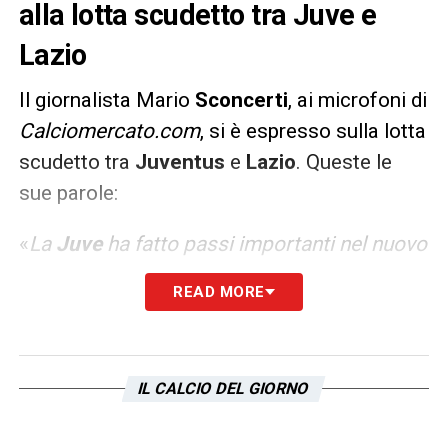
alla lotta scudetto tra Juve e
Lazio
Il giornalista Mario
Sconcerti
, ai microfoni di
Calciomercato.com
, si è espresso sulla lotta
scudetto tra
Juventus
e
Lazio
. Queste le
sue parole:
«
La
Juve
ha fatto passi importanti nel nuovo
inizio: ha staccato
Lazio
e
Inter
e a tratti ha
READ MORE
anche giocato un buon calcio. Non così la
Lazio
che ha perso sul campo la sua
bellezza, quella velocità e continuità di
IL CALCIO DEL GIORNO
azione che la portavano ad essere
pericolosa con qualsiasi schema di gioco.