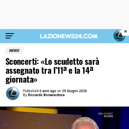
×
NEWS
Sconcerti: «Lo scudetto sarà
assegnato tra l’11ª e la 14ª
giornata»
Published
6 anni ago
on
29 Giugno 2020
By
Riccardo Bonaventura