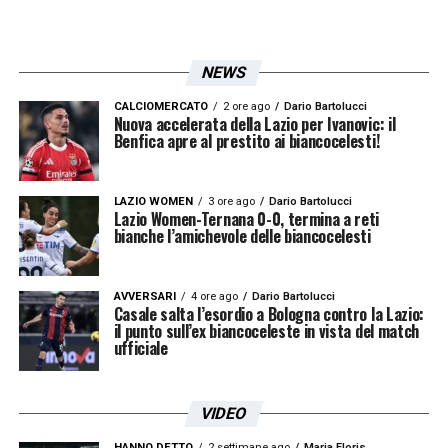
perché la
Lazio
arriva da una stagione
complicata e ha bisogno di segnali forti. Il
comunicato ufficiale atteso nelle prossime
NEWS
ore chiuderà definitivamente il capitolo
Sarri
CALCIOMERCATO
2 ore ago
Dario Bartolucci
Nuova accelerata della Lazio per Ivanovic: il
e darà il via al nuovo corso biancoceleste.
Benfica apre al prestito ai biancocelesti!
L’esperienza di
Maurizio Sarri
alla
Lazio
LAZIO WOMEN
3 ore ago
Dario Bartolucci
resterà legata a momenti importanti, ma
Lazio Women-Ternana 0-0, termina a reti
bianche l’amichevole delle biancocelesti
anche a un finale amaro. La separazione
consensuale certifica la volontà comune di
interrompere il rapporto senza ulteriori
AVVERSARI
4 ore ago
Dario Bartolucci
Casale salta l’esordio a Bologna contro la Lazio:
il punto sull’ex biancoceleste in vista del match
strappi. Ora la società capitolina dovrà
ufficiale
guardare avanti: il dopo
Sarri
è già
cominciato.
VIDEO
HANNO DETTO
2 settimane ago
Maria Floris