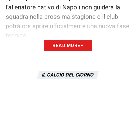
l’allenatore nativo di Napoli non guiderà la
squadra nella prossima stagione e il club
potrà ora aprire ufficialmente una nuova fase
tecnica.
READ MORE
L’addio di
Sarri
apre inevitabilmente il tema
della successione. La società dovrà
scegliere una guida capace di ricompattare
IL CALCIO DEL GIORNO
l’ambiente, ridare identità alla squadra e
accompagnare una rosa che potrebbe
cambiare molto durante il mercato estivo.
Ora il club prepara il nuovo corso
La priorità sarà ripartire con idee chiare,