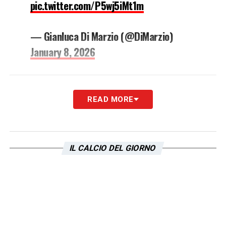
pic.twitter.com/P5wj5iMt1m
— Gianluca Di Marzio (@DiMarzio)
January 8, 2026
READ MORE
Ora le visite mediche sono terminate e il
giocatore è stato ritratto sorridente all’uscita
da Villa Mafalda. Le immagini:
IL CALCIO DEL GIORNO