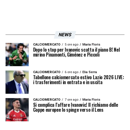
.
@OfficialSSLazio
, terminate visite
mediche a Villa Mafalda di Ratkov
pic.twitter.com/2DAEHJlVHp
NEWS
CALCIOMERCATO
5 ore ago
Maria Floris
Dopo lo stop per Ivanovic scatta il piano B! Nel
— Gianluca Di Marzio (@DiMarzio)
January 8, 2026
mirino Pinamonti, Giménez e Piccoli
LEGGI ANCHE:
Conferenza stampa Lotito:
«Ho inviato una lettera alla Lega! Questo è
CALCIOMERCATO
6 ore ago
Elia Serra
il nostro obiettivo»
Tabellone calciomercato estivo Lazio 2026 LIVE:
i trasferimenti in entrata e in uscita
LA PLAYLIST DELLE NOSTRE TOP NEWS
CALCIOMERCATO
7 ore ago
Maria Floris
Si complica l’affare Ivanovic! Il richiamo delle
Coppe europee lo spinge verso il Lens