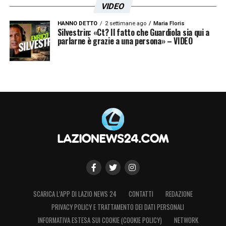
VIDEO
HANNO DETTO
2 settimane ago
Maria Floris
Silvestrin: «Ct? Il fatto che Guardiola sia qui a
parlarne è grazie a una persona» – VIDEO
SCARICA L’APP DI LAZIO NEWS 24
CONTATTI
REDAZIONE
PRIVACY POLICY E TRATTAMENTO DEI DATI PERSONALI
INFORMATIVA ESTESA SUI COOKIE (COOKIE POLICY)
NETWORK