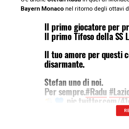
Bayern Monaco
nel ritorno degli ottavi 
Il primo giocatore per pr
Il primo Tifoso della SS L
Il tuo amore per questi c
disarmante.
Stefan uno di noi.
Per sempre.
#Radu
#Lazi
pic.twitter.com/4
R
— GiGi SSLazio (@GiGiS