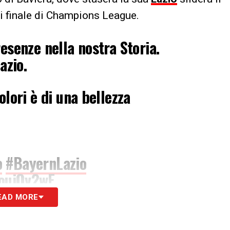
di finale di Champions League.
esenze nella nostra Storia.
azio.
olori è di una bellezza
o
#BayernLazio
1ouiOv2wE
EAD MORE
SLazio)
March 4, 2024