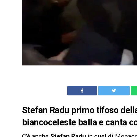
Stefan Radu primo tifoso della
biancoceleste balla e canta co
C’è anche
Stefan Radu
in quel di Monaco