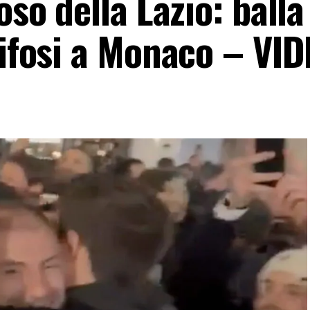
oso della Lazio: balla
tifosi a Monaco – VI