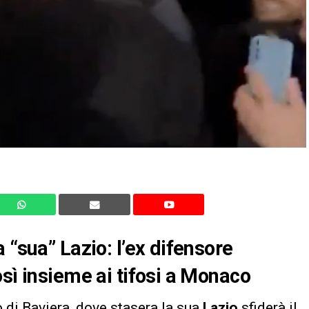
 “sua” Lazio: l’ex difensore
sì insieme ai tifosi a Monaco
 di Baviera, dove stasera la sua
Lazio
sfiderà il