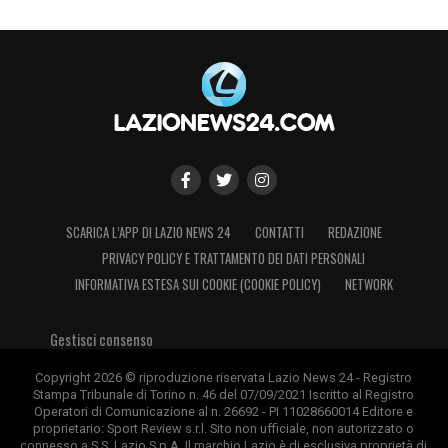
SCARICA L’APP DI LAZIO NEWS 24
CONTATTI
REDAZIONE
PRIVACY POLICY E TRATTAMENTO DEI DATI PERSONALI
INFORMATIVA ESTESA SUI COOKIE (COOKIE POLICY)
NETWORK
Gestisci consenso
Copyright 2026 © riproduzione riservata Lazio News 24 - Registro
Stampa Tribunale di Torino n. 46 del 07/09/2021 Iscritto al Registro
Operatori di Comunicazione al n. 26692 - PI 11028660014 Editore e
proprietario: Sport Review s.r.l. Sito non ufficiale, non autorizzato o
connesso a S.S. Lazio S.p.A. Il marchio Lazio è di esclusiva proprietà di