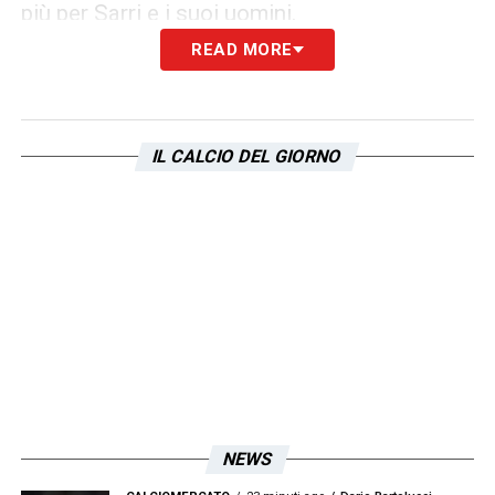
più per Sarri e i suoi uomini.
READ MORE
LEGGI ANCHE –
Calciomercato Lazio LIVE:
tutti gli aggiornamenti sulle trattative dei
biancocelesti! Le ultime da Formello
IL CALCIO DEL GIORNO
LA PLAYLIST DELLE NOSTRE TOP NEWS
NEWS