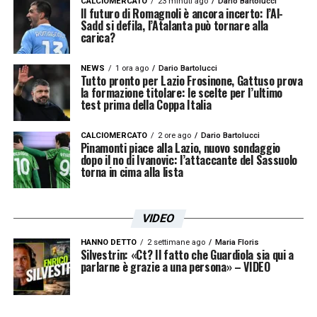
CALCIOMERCATO
23 minuti ago
Dario Bartolucci
Il futuro di Romagnoli è ancora incerto: l’Al-
Sadd si defila, l’Atalanta può tornare alla
carica?
NEWS
1 ora ago
Dario Bartolucci
Tutto pronto per Lazio Frosinone, Gattuso prova
la formazione titolare: le scelte per l’ultimo
test prima della Coppa Italia
CALCIOMERCATO
2 ore ago
Dario Bartolucci
Pinamonti piace alla Lazio, nuovo sondaggio
dopo il no di Ivanovic: l’attaccante del Sassuolo
torna in cima alla lista
VIDEO
HANNO DETTO
2 settimane ago
Maria Floris
Silvestrin: «Ct? Il fatto che Guardiola sia qui a
parlarne è grazie a una persona» – VIDEO