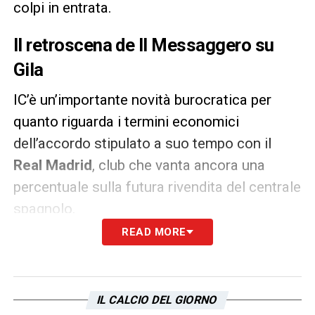
colpi in entrata.
Il retroscena de Il Messaggero su
Gila
IC’è un’importante novità burocratica per
quanto riguarda i termini economici
dell’accordo stipulato a suo tempo con il
Real Madrid
, club che vanta ancora una
percentuale sulla futura rivendita del centrale
spagnolo.
READ MORE
I conti della Lazio per la cessione di
Gila
In merito a questa possibile cessione,
IL CALCIO DEL GIORNO