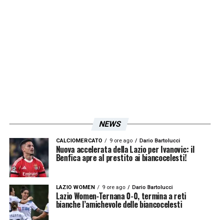
l’edizione odierna del quotidiano
Il
Messaggero
ha svelato un dettaglio
normativo fondamentale. Se da una parte la
quota spettante ai
Blancos
rimane fissata al
50%, a cambiare radicalmente è la base di
calcolo. Al prezzo di vendita finale, infatti,
andranno preventivamente sottratti i 5
milioni di euro iniziali sborsati dal patron
NEWS
Claudio Lotito
nel 2022. Questo prezioso
sconto sulla plusvalenza permetterà alla
CALCIOMERCATO
9 ore ago
Dario Bartolucci
Nuova accelerata della Lazio per Ivanovic: il
Lazio
di trattenere una quota maggiore
Benfica apre al prestito ai biancocelesti!
rispetto a quanto previsto, alleggerendo
l’importo da riconoscere ai营 spagnoli.
LAZIO WOMEN
9 ore ago
Dario Bartolucci
Lazio Women-Ternana 0-0, termina a reti
bianche l’amichevole delle biancocelesti
LA PLAYLIST DELLE NOSTRE TOP NEWS