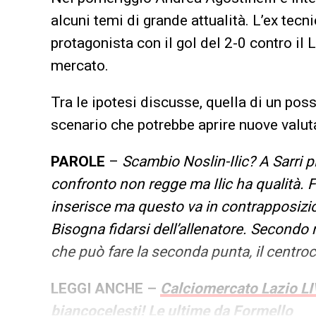
alcuni temi di grande attualità. L’ex tec
protagonista con il gol del 2-0 contro il
mercato.
Tra le ipotesi discusse, quella di un poss
scenario che potrebbe aprire nuove valuta
PAROLE
–
Scambio Noslin-Ilic? A Sarri pi
confronto non regge ma Ilic ha qualità. F
inserisce ma questo va in contrapposizi
Bisogna fidarsi dell’allenatore. Secondo 
che può fare la seconda punta, il centroca
LEGGI ANCHE –
Calciomercato Lazio LIVE
biancocelesti! Le ultime da Formello