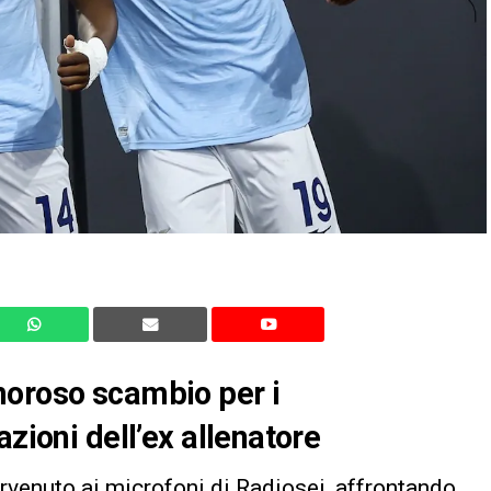
moroso scambio per i
azioni dell’ex allenatore
rvenuto ai microfoni di Radiosei, affrontando