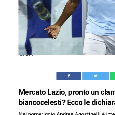
Noslin Dia
Mercato Lazio, pronto un cla
biancocelesti? Ecco le dichiar
Nel pomeriggio Andrea Agostinelli è inte