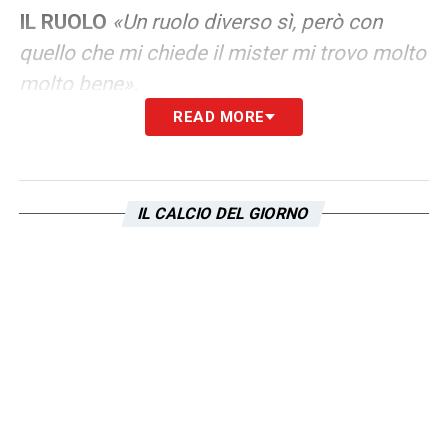
IL RUOLO
«Un ruolo diverso sì, però con
quello che mi chiede il mister mi trovo molto
molto bene».
READ MORE
LEGGI ANCHE: LE ULTIMISSIME SULLA
LAZIO
IL CALCIO DEL GIORNO
LA PLAYLIST DELLE NOSTRE TOP NEWS