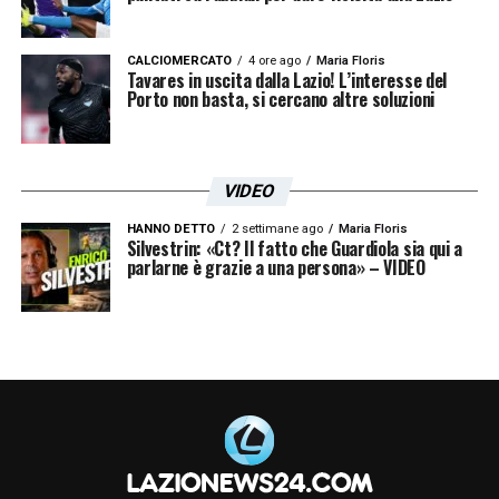
qualcosa che tocchi davvero il popolo, che
invii un segnale importante. Quello che ha
CALCIOMERCATO
4 ore ago
Maria Floris
fatto in passato il presidente è vero, ma oggi
Tavares in uscita dalla Lazio! L’interesse del
Porto non basta, si cercano altre soluzioni
non basta più. Per il bene della Lazio deve
trovare una strada nuova».
VIDEO
SITUAZIONE GATTUSO
–
«Gattuso?
Abbiamo fatto tutto il percorso allenatore
HANNO DETTO
2 settimane ago
Maria Floris
Silvestrin: «Ct? Il fatto che Guardiola sia qui a
parlarne è grazie a una persona» – VIDEO
insieme. È una persona che vale cento, ha
idee, ma bisogna capire se sarà messo in
condizione di esprimerle. Il mercato a saldo
zero complica le cose, la cosa importante,
però, è che le scelte vengano fatte insieme.
Se non riesci nemmeno a fare questo
diventa troppo difficile».