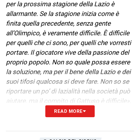
per la prossima stagione della Lazio è
allarmante. Se la stagione inizia come è
finita quella precedente, senza gente
all’Olimpico, è veramente difficile. È difficile
per quelli che ci sono, per quelli che vorresti
portare. Il giocatore vive della passione del
proprio popolo. Non so quale possa essere
la soluzione, ma per il bene della Lazio e dei
suoi tifosi qualcosa si deve fare. Non so se
riportare un po’ di lazialità nella società può
aiutare, ma il compito di Gattuso è difficile».
READ MORE
CONTESTAZIONI E PARTECIPAZIONE
–
«Oggi la gente laziale è andata anche oltre il
poter dimostrare amore alla propria