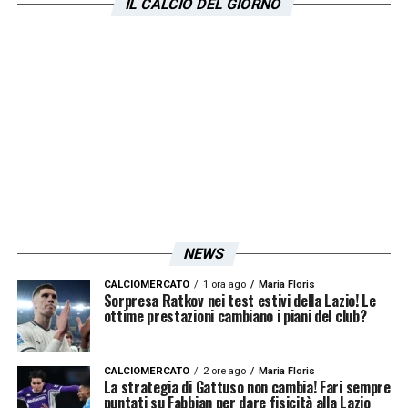
IL CALCIO DEL GIORNO
squadra. Le contestazioni ci sono sempre
state, ma la percezione del momento della
Lazio è pericolosa. Oggi il tifoso mantiene il
punto perché è arrivato ad un punto di non
ritorno. Solo il presidente Lotito può trovare
una soluzione e non credo che possa
bastare un buon mercato. Prima c’era
un’unione tra le componenti, partecipazione.
Oggi il pericolo è che questo non ci sia più,
NEWS
trascinare dove non c’è partecipazione è
CALCIOMERCATO
1 ora ago
Maria Floris
dura. La cosa che mi fa paura è che non ci
Sorpresa Ratkov nei test estivi della Lazio! Le
ottime prestazioni cambiano i piani del club?
siano i margini. Se oggi ci fosse una
ricapitalizzazione, per fare un esempio, non
CALCIOMERCATO
2 ore ago
Maria Floris
basterebbe più. Oggi sei chiamato a fare
La strategia di Gattuso non cambia! Fari sempre
puntati su Fabbian per dare fisicità alla Lazio