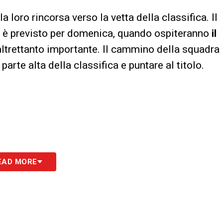
a loro rincorsa verso la vetta della classifica. Il
è previsto per domenica, quando ospiteranno
il
altrettanto importante. Il cammino della squadra
parte alta della classifica e puntare al titolo.
EAD MORE
azi), Montani, Martorella (27’st Ceccarelli),
, Pisani, Macrì (13’st Mareri), Cinti, Genuini
 Cunzi, Stò