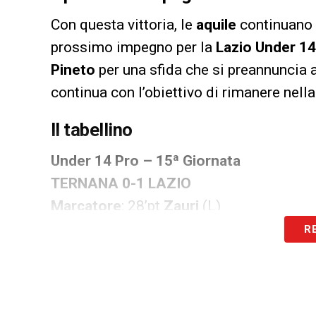
Con questa vittoria, le
aquile
continuano l
prossimo impegno per la
Lazio Under 14
Pineto
per una sfida che si preannuncia 
continua con l’obiettivo di rimanere nella 
Il tabellino
Under 14 Pro – 15ª Giornata
TERNANA 0-1 LAZIO
Marcatore
: 28’pt
Zauri
(L)
R
TERNANA
: Barbetta (GK), Grisci (35’st F
Ruggeri, Ferretti, Burchi (27’st Di Loreto)
A disp.
: Albini (GK), Marku, Tabacchiera,
All.
: Ratini