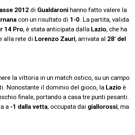
lasse 2012
di
Gualdaroni
hanno fatto valere la
rnana
con un risultato di
1-0
. La partita, valida
r 14 Pro
, è stata anticipata dalla
Lazio
, che ha
 alla rete di
Lorenzo Zauri
, arrivata al
28′ del
nere la vittoria in un match ostico, su un campo
i. Nonostante il dominio del gioco, la
Lazio
è
ischio finale, portando a casa tre punti pesanti.
ta a
-1 dalla vetta
, occupata dai
giallorossi
, ma