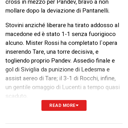
cross in mezzo per Pandev, bravo a non
mollare dopo la deviazione di Pantanelli.
Stovini anziché liberare ha tirato addosso al
macedone ed è stato 1-1 senza fuorigioco
alcuno. Mister Rossi ha completato l`opera
inserendo Tare, una torre decisiva, e
togliendo proprio Pandev. Assedio finale e
gol di Siviglia da punizione di Ledesma e
assist aereo di Tare; il 3-1 di Rocchi, infine,
un gentile omaggio di Lucenti a tempo quasi
scaduto.
READ MORE
Così i biancocelesti
: Ballotta, Belleri (39`
Mudingayi), Siviglia, Cribari, Zauri, Behrami,