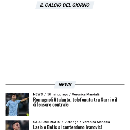
Ledesma, Mutarelli, Mauri (54` Jimenez),
IL CALCIO DEL GIORNO
Rocchi, Pandev (75` Tare). Allenatore: D.
Rossi
LA PLAYLIST DELLE NOSTRE TOP NEWS
NEWS
NEWS
30 minuti ago
Veronica Mandalà
Romagnoli Atalanta, telefonata tra Sarri e il
difensore centrale
CALCIOMERCATO
2 ore ago
Veronica Mandalà
Lazio e Betis si contendono Ivanovic!