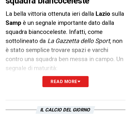
squadra biancoceleste
La bella vittoria ottenuta ieri dalla
Lazio
sulla
Samp
è un segnale importante dato dalla
squadra biancoceleste. Infatti, come
sottolineato da
La Gazzetta dello Sport
, non
è stato semplice trovare spazi e varchi
contro una squadra ben messa in campo. Un
segnale di maturità:
READ MORE
«
Un segnale che fa capire come, anche se
non ancora pienamente sarrista, la Lazio
comincia ad avere nelle corde quelle
soluzioni in velocità che le consentono di
IL CALCIO DEL GIORNO
venire a capo anche di partite giocate contro
squadre che si chiudono bene. Un tipo di