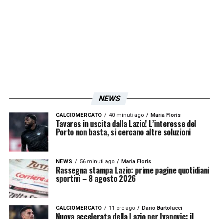
avversario che nella prima parte della
stagione mandava puntualmente in difficoltà
la formazione romana. Troppo tardi per
inseguire obiettivi ambiziosi, ma ancora in
tempo per centrare quel traguardo europeo,
che renderebbe di sicuro positivo il bilancio
NEWS
stagionale consentirebbe di guardare
decisamente al futuro con minore
CALCIOMERCATO
40 minuti ago
Maria Floris
Tavares in uscita dalla Lazio! L’interesse del
apprensione
Porto non basta, si cercano altre soluzioni
».
LA PLAYLIST DELLE NOSTRE TOP NEWS
NEWS
56 minuti ago
Maria Floris
Rassegna stampa Lazio: prime pagine quotidiani
sportivi – 8 agosto 2026
CALCIOMERCATO
11 ore ago
Dario Bartolucci
Nuova accelerata della Lazio per Ivanovic: il