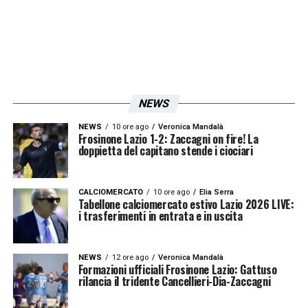
riguardava il costo elevato. Insomma, non
se ne fece nulla.
Col senno di poi, sarebbe
stato un grandissimo affare. Era
giovanissimo, certo, e con il tempo ha
costruito il suo status di campione. Ma
NEWS
aveva già dimostrato di possedere qualità
NEWS
10 ore ago
Veronica Mandalà
straordinarie. Diverse dall’umano, lasciatemi
Frosinone Lazio 1-2: Zaccagni on fire! La
doppietta del capitano stende i ciociari
dire».
CALCIOMERCATO
10 ore ago
Elia Serra
LA PLAYLIST DELLE NOSTRE TOP NEWS
Tabellone calciomercato estivo Lazio 2026 LIVE:
i trasferimenti in entrata e in uscita
NEWS
12 ore ago
Veronica Mandalà
Formazioni ufficiali Frosinone Lazio: Gattuso
rilancia il tridente Cancellieri-Dia-Zaccagni