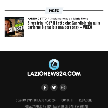
VIDEO
HANNO DETTO
3 settimane ago
Maria Floris
Silvestrin: «Ct? Il fatto che Guardiola sia qui a
parlarne è grazie a una persona» – VIDEO
SCARICA L’APP DI LAZIO NEWS 24
CONTATTI
REDAZIONE
PRIVACY POLICY E TRATTAMENTO DEI DATI PERSONALI