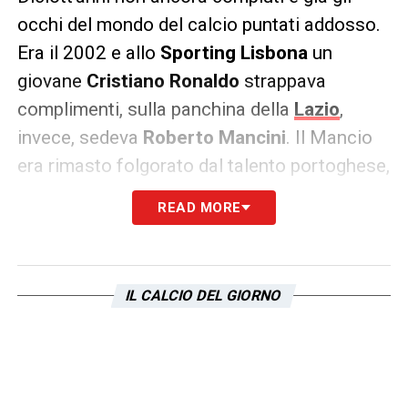
occhi del mondo del calcio puntati addosso.
Era il 2002 e allo
Sporting Lisbona
un
giovane
Cristiano Ronaldo
strappava
complimenti, sulla panchina della
Lazio
,
invece, sedeva
Roberto Mancini
. Il Mancio
era rimasto folgorato dal talento portoghese,
tanto da chiederlo al presidente. Un
READ MORE
retroscena che è oggi raccontato da
Ferdinando Orsi
, all’epoca vice allenatore,
sulle pagine di
Repubblica
:
«Era rimasto
IL CALCIO DEL GIORNO
impressionato da lui e dal suo compagno di
squadra Quaresma. Aveva visionato questi
due gioielli, ne parlò con me e si recò da
Cragnotti.
Però il problema principale