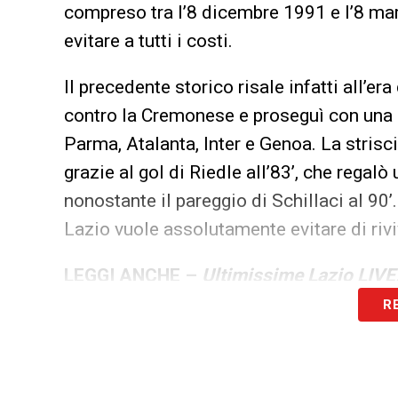
compreso tra l’8 dicembre 1991 e l’8 mar
evitare a tutti i costi.
Il precedente storico risale infatti all’er
contro la Cremonese e proseguì con una s
Parma, Atalanta, Inter e Genoa. La strisci
grazie al gol di Riedle all’83’, che regalò
nonostante il pareggio di Schillaci al 90’.
Lazio vuole assolutamente evitare di rivi
LEGGI ANCHE –
Ultimissime Lazio LIVE:
R
LA PLAYLIST DELLE NOSTRE TOP NEW