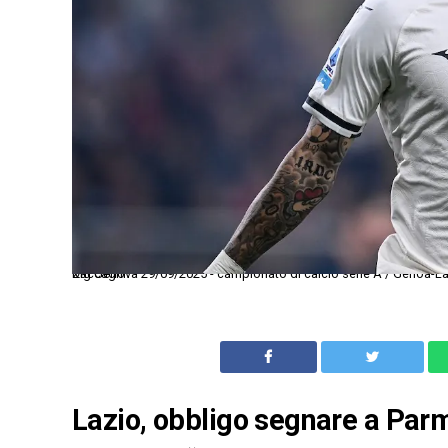
Mg Genova 29/09/2025 - campionato di calcio serie A / Genoa-Lazio / foto Matteo Gribaudi/Image Sport nella foto: esultanza gol Mattia Zaccagni
Lazio, obbligo segnare a Parma