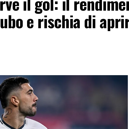
ve il gol: il rendime
cubo e rischia di apri