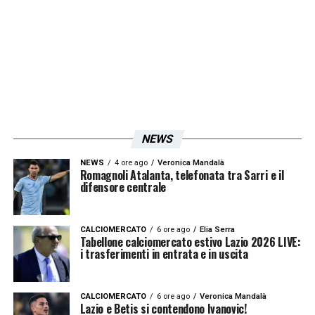
concludere, i biancocelesti mi hanno
posticipato l’incontro di tre giorni. Bene,
proprio in quei giorni di attesa, mi ha
richiamato la società giallorossa ed ho
firmato con loro. Direi sliding doors, no?
».
NEWS
Iscriviti gratis alla nostra
NEWS
4 ore ago
Veronica Mandalà
Romagnoli Atalanta, telefonata tra Sarri e il
Newsletter
difensore centrale
CALCIOMERCATO
6 ore ago
Elia Serra
ISCRIVIMI
Tabellone calciomercato estivo Lazio 2026 LIVE:
i trasferimenti in entrata e in uscita
Accetto la
Privacy Policy
CALCIOMERCATO
6 ore ago
Veronica Mandalà
LA PLAYLIST DELLE NOSTRE TOP NEWS
Lazio e Betis si contendono Ivanovic!