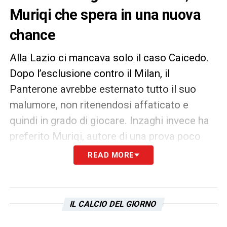
Muriqi che spera in una nuova
chance
Alla Lazio ci mancava solo il caso Caicedo.
Dopo l’esclusione contro il Milan, il
Panterone avrebbe esternato tutto il suo
malumore, non ritenendosi affaticato e
quindi in grado di giocare. Inzaghi invece ha
preferito Muriqi, autore di una prova poco
esaltante. Come riporta il Corriere dello
READ MORE
Sport, l’assenza forzata di Correa dovrà
portare Inzaghi ad una nuova scelta tra i due.
Muriqi potrebbe giocarsi al meglio le proprie
IL CALCIO DEL GIORNO
carte, approfittando del momento di tensione