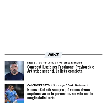
tra la Lazio e il giocatore ecudoreño, per cui
a gennaio potrebbero essere valutare
offerte.
LA PLAYLIST DELLE NOSTRE TOP NEWS
NEWS
NEWS
30 minuti ago
Veronica Mandalà
Convocati Lazio per Frosinone: Przyborek e
Artistico assenti. La lista completa
CALCIOMERCATO
3 ore ago
Dario Bartolucci
Rinnovo Cataldi sempre più vicino: il vice-
capitano verso la permanenza a vita con la
maglia della Lazio