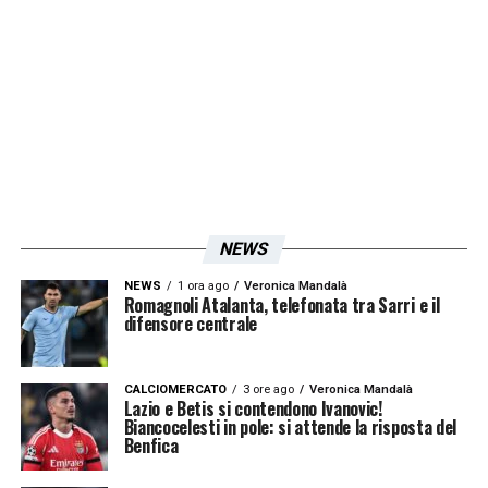
Mancini dia una chance a Manuel Lazzari a
destra o dal 1′ o a gara in corso.
LA PLAYLIST DELLE NOSTRE TOP NEWS
NEWS
NEWS
1 ora ago
Veronica Mandalà
Romagnoli Atalanta, telefonata tra Sarri e il
difensore centrale
CALCIOMERCATO
3 ore ago
Veronica Mandalà
Lazio e Betis si contendono Ivanovic!
Biancocelesti in pole: si attende la risposta del
Benfica