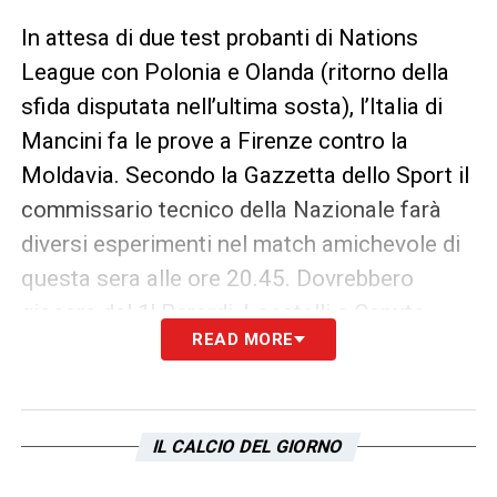
In attesa di due test probanti di Nations
League con Polonia e Olanda (ritorno della
sfida disputata nell’ultima sosta), l’Italia di
Mancini fa le prove a Firenze contro la
Moldavia. Secondo la Gazzetta dello Sport il
commissario tecnico della Nazionale farà
diversi esperimenti nel match amichevole di
questa sera alle ore 20.45. Dovrebbero
giocare dal 1′ Berardi, Locatelli e Caputo,
READ MORE
l’asse portante del Sassuolo. Immobile
dovrebbe dunque essere risparmiato per le
prossime gare ufficiali. Stesso discorso per
IL CALCIO DEL GIORNO
Francesco Acerbi, che giocherà almeno una
delle prossime due partite. Possibile poi che