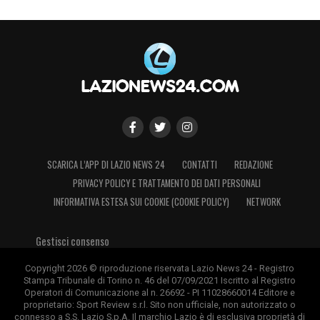
SCARICA L’APP DI LAZIO NEWS 24
CONTATTI
REDAZIONE
PRIVACY POLICY E TRATTAMENTO DEI DATI PERSONALI
INFORMATIVA ESTESA SUI COOKIE (COOKIE POLICY)
NETWORK
Gestisci consenso
Copyright 2026 © riproduzione riservata Lazio News 24 - Registro
Stampa Tribunale di Torino n. 46 del 07/09/2021 Iscritto al Registro
Operatori di Comunicazione al n. 26692 - PI 11028660014 Editore e
proprietario: Sport Review s.r.l. Sito non ufficiale, non autorizzato o
connesso a S.S. Lazio S.p.A. Il marchio Lazio è di esclusiva proprietà di