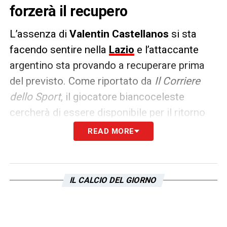
forzerà il recupero
L’assenza di
Valentin Castellanos
si sta
facendo sentire nella
Lazio
e l’attaccante
argentino sta provando a recuperare prima
del previsto. Come riportato da
Il Corriere
dello Sport
, il giocatore biancoceleste
cercherà di essere disponibile per il ritorno
degli ottavi di
Europa League
in programma
READ MORE
il 13 marzo.
Nel caso in cui non dovesse farcela, proverà
IL CALCIO DEL GIORNO
a rientrare il 16 marzo contro il
Bologna
oppure attenderà la gara con il
Torino
dopo
la sosta.