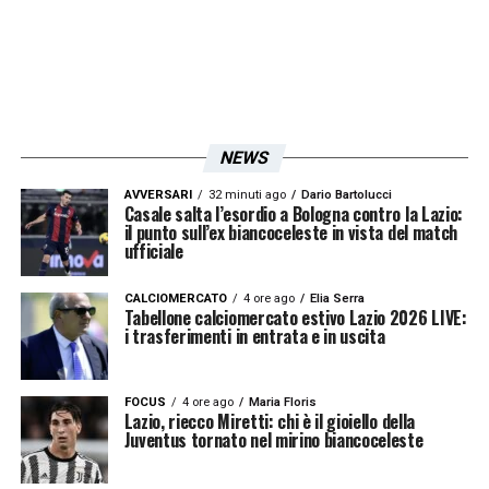
NEWS
AVVERSARI
32 minuti ago
Dario Bartolucci
Casale salta l’esordio a Bologna contro la Lazio:
il punto sull’ex biancoceleste in vista del match
ufficiale
CALCIOMERCATO
4 ore ago
Elia Serra
Tabellone calciomercato estivo Lazio 2026 LIVE:
i trasferimenti in entrata e in uscita
FOCUS
4 ore ago
Maria Floris
Lazio, riecco Miretti: chi è il gioiello della
Juventus tornato nel mirino biancoceleste