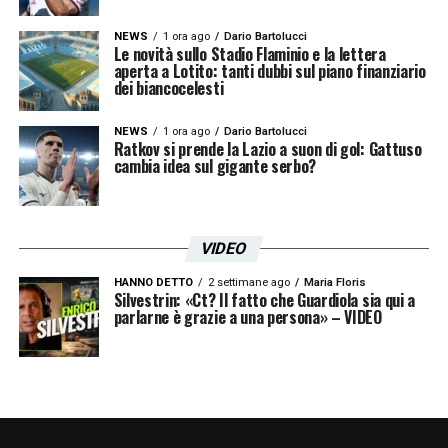
NEWS
1 ora ago
Dario Bartolucci
Le novità sullo Stadio Flaminio e la lettera
aperta a Lotito: tanti dubbi sul piano finanziario
dei biancocelesti
NEWS
1 ora ago
Dario Bartolucci
Ratkov si prende la Lazio a suon di gol: Gattuso
cambia idea sul gigante serbo?
VIDEO
HANNO DETTO
2 settimane ago
Maria Floris
Silvestrin: «Ct? Il fatto che Guardiola sia qui a
parlarne è grazie a una persona» – VIDEO