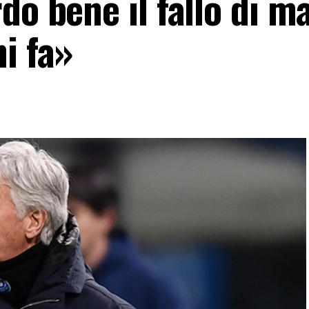
do bene il fallo di m
i fa»