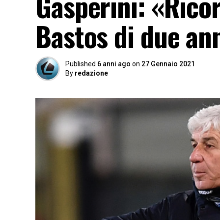
Gasperini: «Ricor
Bastos di due ann
Published
6 anni ago
on
27 Gennaio 2021
By
redazione