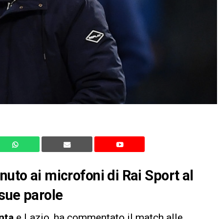
nuto ai microfoni di Rai Sport al
 sue parole
nta
e Lazio, ha commentato il match alle