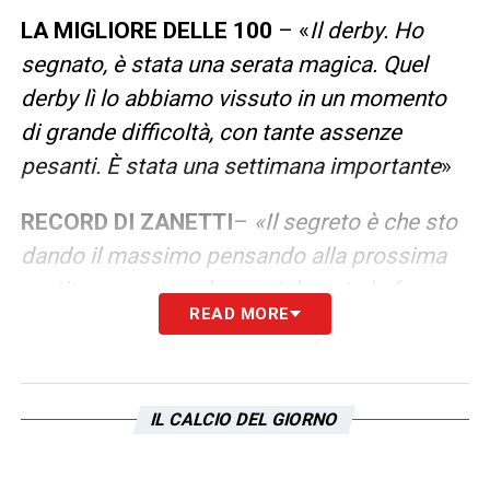
LA MIGLIORE DELLE 100
– «
Il derby. Ho
segnato, è stata una serata magica. Quel
derby lì lo abbiamo vissuto in un momento
di grande difficoltà, con tante assenze
pesanti. È stata una settimana importante
»
RECORD DI ZANETTI
–
«Il segreto è che sto
dando il massimo pensando alla prossima
partita, recuperando mentalmente le forze.
READ MORE
Quello è uno dei segreti perché concentro
tutte le mie forze sulla prossima partita e
sugli allenamenti. Quindi cerco di non
IL CALCIO DEL GIORNO
togliere la mia concentrazione di questo
periodo, voglio fare il massimo ed essere a