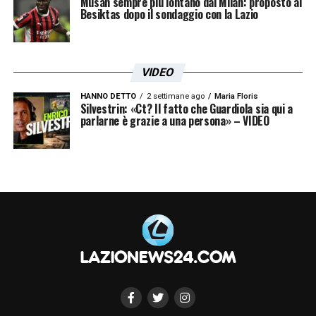
Musah sempre più lontano dal Milan: proposto al
Besiktas dopo il sondaggio con la Lazio
amici e anche dentro al campo ci
divertivamo tanto. Prima e dopo le partite mi
consigliava, mi ha aiutato nei momenti
VIDEO
difficili. È stata una persona importante per
HANNO DETTO
2 settimane ago
Maria Floris
me
»
Silvestrin: «Ct? Il fatto che Guardiola sia qui a
parlarne è grazie a una persona» – VIDEO
NAZIONALE BRASILIANA
– «
Lavoro ogni
giorno per onorare la maglia della Lazio, il
mio primo pensiero è la squadra. Poi c’è il
sogno di tornare ad indossare la maglia del
Brasile. Ancelotti è un grande allenatore e
spero che faccia bene
»
DNA LAZIO-
«L
a Lazio non è solo un club, è
una parte della mia vita. Qui sono cresciuto,