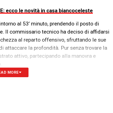
: ecco le novità in casa biancoceleste
ntorno al 53’ minuto, prendendo il posto di
e. Il commissario tecnico ha deciso di affidarsi
chezza al reparto offensivo, sfruttando le sue
i attaccare la profondità. Pur senza trovare la
ostrato attivo, partecipando alla manovra e
o.
EAD MORE
 in questa edizione della Coppa d’Africa. Nelle
 l’attaccante era rimasto a guardare dalla
he e di rotazione. Il suo ingresso negli ottavi
olta, sia per il giocatore sia per il Senegal, che
n più nel momento decisivo del torneo.