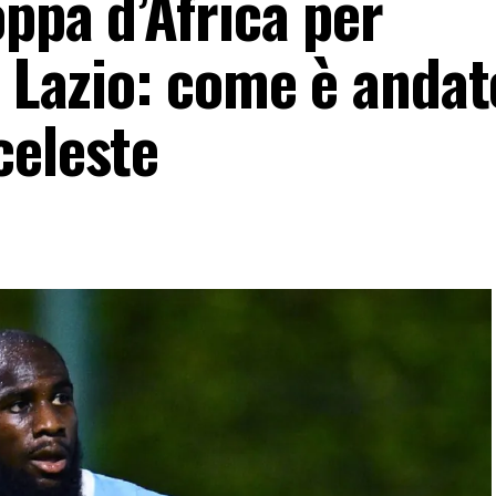
oppa d’Africa per
a Lazio: come è andato
celeste