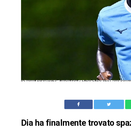
Dc Roma 20/07/2025 - amichevole / Lazio-Lazio U20 / foto Domenic
Dia ha finalmente trovato spa