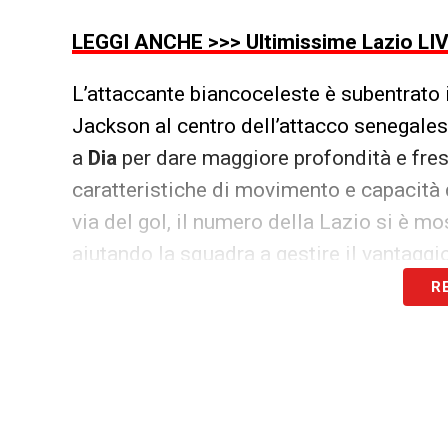
LEGGI ANCHE >>> Ultimissime Lazio LIVE
L’attaccante biancoceleste è subentrato i
Jackson al centro dell’attacco senegales
a
Dia
per dare maggiore profondità e fres
caratteristiche di movimento e capacità d
via del gol, il numero della Lazio si è m
aiutando la squadra a gestire il vantaggi
R
Per
Dia
si è trattato della prima presenza
precedenti tre partite del girone, infatti,
panchina, probabilmente per scelte tecnic
potrebbe però rappresentare un punto di sv
potrà contare su una risorsa offensiva i