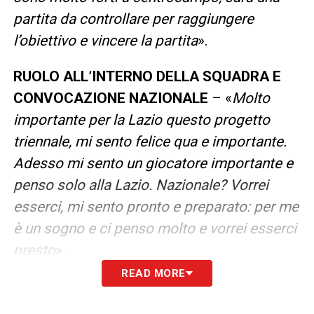
partita da controllare per raggiungere
l’obiettivo e vincere la partita
».
RUOLO ALL’INTERNO DELLA SQUADRA E
CONVOCAZIONE NAZIONALE
– «
Molto
importante per la Lazio questo progetto
triennale, mi sento felice qua e importante.
Adesso mi sento un giocatore importante e
penso solo alla Lazio. Nazionale? Vorrei
esserci, mi sento pronto e preparato: per me
è un sogno e ci penso molto e vorrei esserci
presto
».
READ MORE
COME SI PREPARA QUESTA GARA E
DIFFERENZE TRA ITALIA E SPAGNA
– «
Alla