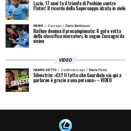
nelle prime partite in Italia. Magari in Liga si
Lazio, 17 anni fa il trionfo di Pechino contro
l’Inter! Il ricordo della Supercoppa alzata in cielo
cerca più la qualità, è più divertente ma qui è
più tattica
».
NEWS
3 ore ago
Dario Bartolucci
Ratkov domina il precampionato: 6 gol e vetta
ASPETTO MENTALE NELLA SECONDA
della classifica marcatori, lo segue Zaccagni da
vicino
PARTE DI STAGIONE
– «
É molto importante,
come dice il mister, lui ci tiene molto a
VIDEO
questo aspetto perchè è vero che la testa è
la cosa più importante. A volte siamo un po’
HANNO DETTO
2 settimane ago
Maria Floris
Silvestrin: «Ct? Il fatto che Guardiola sia qui a
parlarne è grazie a una persona» – VIDEO
più pigri, o stressati, ma se hai quella forza
mentale di andare oltre le difficoltà e
pensare alle prossime partite con la stessa
voglia e grinta, sicuramente hai un vantaggio
maggiore in partita. Stiamo lavorando e
penso che come squadra ce l’abbiamo, ma