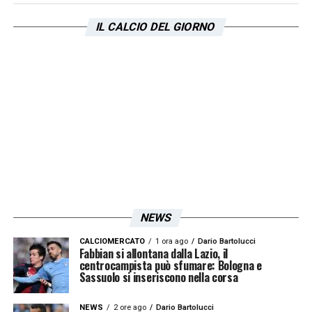
fine la cosa più importante per me è la
IL CALCIO DEL GIORNO
concentrazione per un difensore centrale.
Sei ultimo uomo, l’essere pronto per la
prossima azione è la cosa più importante,
vero che ci sono tanti momenti in cui devi
capire cosa fare, ma se non sei concentrato
è difficile essere lì tatticamente. Il
campionato italiano è più una sfida a
scacchi, più tattica, ma sta diventando un
campionato dove si cerca di più i duelli uno
NEWS
contro uno. Si difende molto meglio, lo si
CALCIOMERCATO
1 ora ago
Dario Bartolucci
vede ad esempio dalle difficoltà che sta
Fabbian si allontana dalla Lazio, il
centrocampista può sfumare: Bologna e
vivendo Dovbyk che ha fatto una stagione
Sassuolo si inseriscono nella corsa
incredibile al Girona mentre ha fatto fatica
NEWS
2 ore ago
Dario Bartolucci