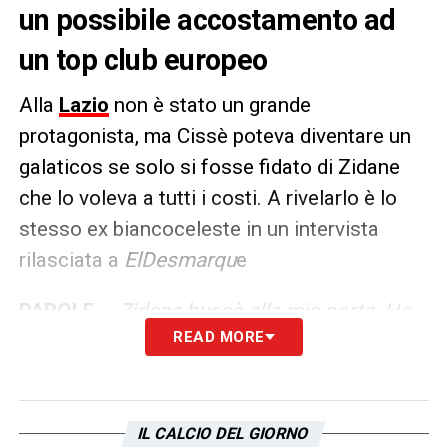
un possibile accostamento ad
un top club europeo
Alla
Lazio
non è stato un grande
protagonista, ma Cissè poteva diventare un
galaticos se solo si fosse fidato di Zidane
che lo voleva a tutti i costi. A rivelarlo è lo
stesso ex biancoceleste in un intervista
rilasciata a
ElDesmarqu
e
PAROLE –
Zidane bussò alla mia porta. Ho
READ MORE
aperto un po’ sorpreso. Mi disse che il Real
Madrid era interessato a me. Gli ho risposto
che, anche se non avevo firmato nulla, avevo
già dato la mia parola al Liverpool. Inoltre,
IL CALCIO DEL GIORNO