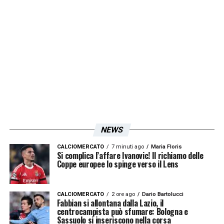
non sapevo se sarei stato titolare al Real
”.
L’ex biancoceleste, con fermezza, ha
affermato:
“Non mi pento di nulla
LA PLAYLIST DELLE NOSTRE TOP NEWS
NEWS
CALCIOMERCATO
7 minuti ago
Maria Floris
Si complica l’affare Ivanovic! Il richiamo delle
Coppe europee lo spinge verso il Lens
CALCIOMERCATO
2 ore ago
Dario Bartolucci
Fabbian si allontana dalla Lazio, il
centrocampista può sfumare: Bologna e
Sassuolo si inseriscono nella corsa