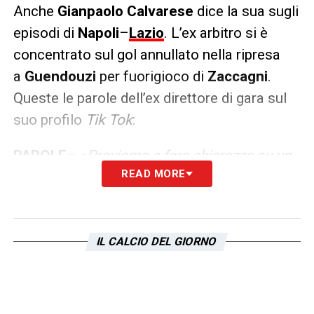
Anche
Gianpaolo
Calvarese
dice la sua sugli
episodi di
Napoli
–
Lazio
. L’ex arbitro si è
concentrato sul gol annullato nella ripresa
a
Guendouzi
per fuorigioco di
Zaccagni
.
Queste le parole dell’ex direttore di gara sul
suo profilo
Tik Tok
:
PAROLE
– «
Proviamo a fare chiarezza su un
READ MORE
episodio difficile, davvero al limite. Il
fuorigioco sul gol di Guendouzi. Prima cosa:
che sia giocata o deviazione quella di Di
Lorenzo sul passaggio di Luis Alberto per
IL CALCIO DEL GIORNO
Zaccagni non ha nessuna
importanza. Ovviamente è una deviazione
ma non conta. Seconda cosa: siamo nel