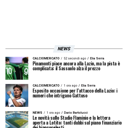
paragrafo regolamentare che parla di un
chiaro impatto sulla capacità dell’avversario
di giocare la palla. Allora la domanda è
Zaccagni ha un impatto chiaro sulla capacità
di DI Lorenzo di giocare la palla? In un
NEWS
ipotetico raduno di Coverciano, gli arbitri a
questa domanda avrebbero risposto per
CALCIOMERCATO
52 secondi ago
Elia Serra
Pinamonti piace ancora alla Lazio, ma la pista è
l’esperienza per metà “si” e per metà “no”.
complicata: il Sassuolo alza il prezzo
Per questo io al posto di Di Paolo, che
rimane uno dei migliori al VAR in Italia, avrei
CALCIOMERCATO
1 ora ago
Elia Serra
Esposito occasione per l’attacco della Lazio: i
fatto silent check e non sarei intervenuto. Se
numeri che intrigano Gattuso
invece ci fosse stato un body check tra i due
giocatori, se si fossero toccati, allora
NEWS
1 ora ago
Dario Bartolucci
Le novità sullo Stadio Flaminio e la lettera
l’impatto sarebbe stato molto più chiaro
».
aperta a Lotito: tanti dubbi sul piano finanziario
dei biancocelesti