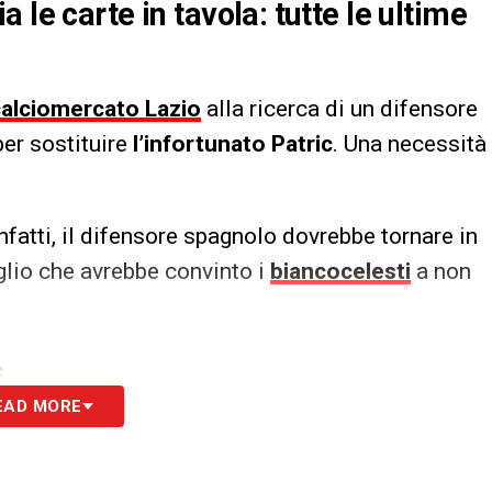
 le carte in tavola: tutte le ultime
calciomercato Lazio
alla ricerca di un difensore
 per sostituire
l’infortunato Patric
. Una necessità
infatti, il difensore spagnolo dovrebbe tornare in
glio che avrebbe convinto i
biancocelesti
a non
S
EAD MORE