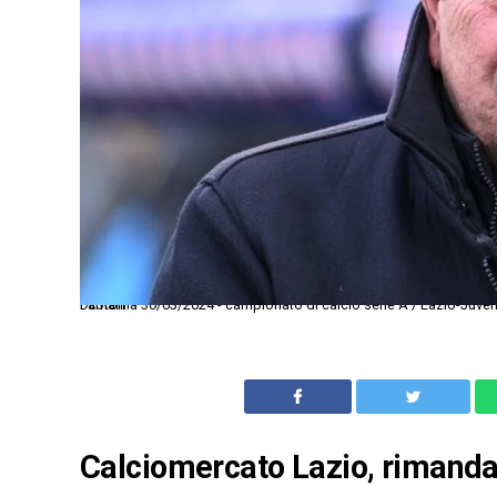
Dc Roma 30/03/2024 - campionato di calcio serie A / Lazio-Juventus / foto Domenico Cippitelli/Image Sport nella foto: Angelo Mariano Fabiani
Calciomercato Lazio, rimandat