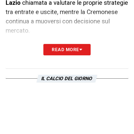
Lazio
chiamata a valutare le proprie strategie
tra entrate e uscite, mentre la Cremonese
continua a muoversi con decisione sul
mercato.
LEGGI ANCHE:
Calciomercato Lazio, da
READ MORE
Tóth a Mendoza: il piano per il nuovo baby
del centrocampo
IL CALCIO DEL GIORNO
LA PLAYLIST DELLE NOSTRE TOP NEWS