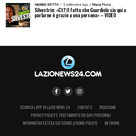
HANNO DETTO
3 settimane ago
Maria Floris
Silvestrin: «Ct? Il fatto che Guardiola sia qui a
parlarne è grazie a una persona» – VIDEO
SCARICA L’APP DI LAZIO NEWS 24
CONTATTI
REDAZIONE
PRIVACY POLICY E TRATTAMENTO DEI DATI PERSONALI
INFORMATIVA ESTESA SUI COOKIE (COOKIE POLICY)
NETWORK