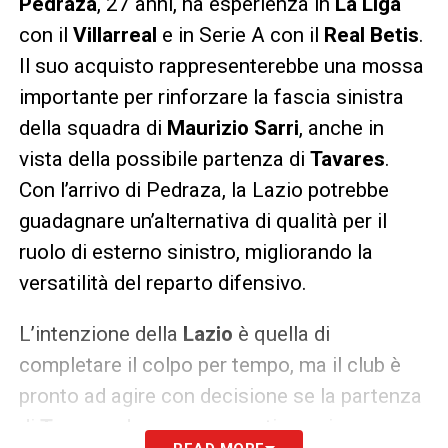
Pedraza
, 27 anni, ha esperienza in
La Liga
con il
Villarreal
e in Serie A con il
Real Betis
.
Il suo acquisto rappresenterebbe una mossa
importante per rinforzare la fascia sinistra
della squadra di
Maurizio Sarri
, anche in
vista della possibile partenza di
Tavares
.
Con l’arrivo di Pedraza, la Lazio potrebbe
guadagnare un’alternativa di qualità per il
ruolo di esterno sinistro, migliorando la
versatilità del reparto difensivo.
L’intenzione della
Lazio
è quella di
completare il colpo per tempo, ma il club è
pronto ad agire con decisione se la partenza
di
Tavares
dovesse concretizzarsi a