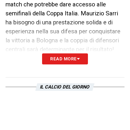
match che potrebbe dare accesso alle
semifinali della Coppa Italia. Maurizio Sarri
ha bisogno di una prestazione solida e di
esperienza nella sua difesa per conquistare
la vittoria a Bologna e la coppia di difensori
centrali sarà determinante per il risultato!
READ MORE
LEGGI ANCHE:
Bologna Lazio, allarme nel
reparto arretrato biancoceleste! Cosa filtra
IL CALCIO DEL GIORNO
LA PLAYLIST DELLE NOSTRE TOP NEWS