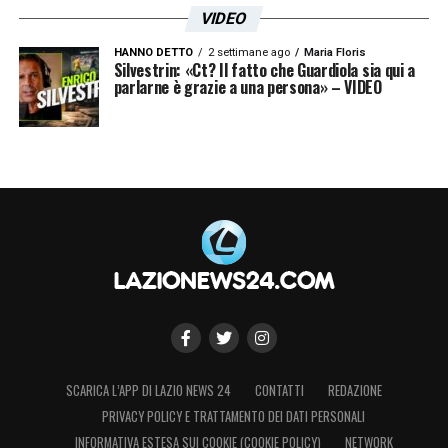
VIDEO
HANNO DETTO
2 settimane ago
Maria Floris
Silvestrin: «Ct? Il fatto che Guardiola sia qui a
parlarne è grazie a una persona» – VIDEO
SCARICA L’APP DI LAZIO NEWS 24
CONTATTI
REDAZIONE
PRIVACY POLICY E TRATTAMENTO DEI DATI PERSONALI
INFORMATIVA ESTESA SUI COOKIE (COOKIE POLICY)
NETWORK