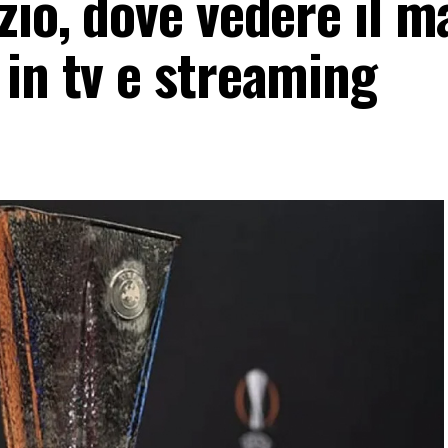
zio, dove vedere il m
 in tv e streaming