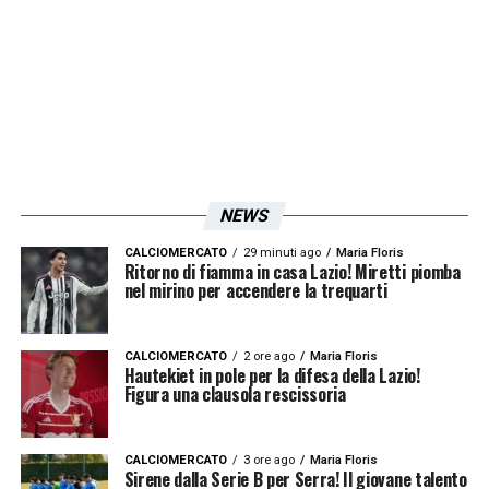
va: oltre ad avere problemi con i microfoni
(l’arbitro è costretto a parlare tramite una
walky-talky), neanche lo schermo sembra
funzionare. Il giudice di gara è quindi
costretto a fidarsi dei colleghi davanti gli
schermi ed assegna quindi il rigore tra le
NEWS
polemiche della panchina bianconera.
CALCIOMERCATO
29 minuti ago
Maria Floris
Questo episodio ha scatenato la bufera
Ritorno di fiamma in casa Lazio! Miretti piomba
nel mirino per accendere la trequarti
accendendo un caso senza precedenti: è
giusto assegnare la massima punizione
CALCIOMERCATO
2 ore ago
Maria Floris
senza riuscire a vedere l’azione e quindi
Hautekiet in pole per la difesa della Lazio!
Figura una clausola rescissoria
chiarire il dubbio?
La Penna
ha ritenuto
giusto fidarsi della chiamata dei colleghi e
CALCIOMERCATO
3 ore ago
Maria Floris
cambiare la sua decisione.
Sirene dalla Serie B per Serra! Il giovane talento