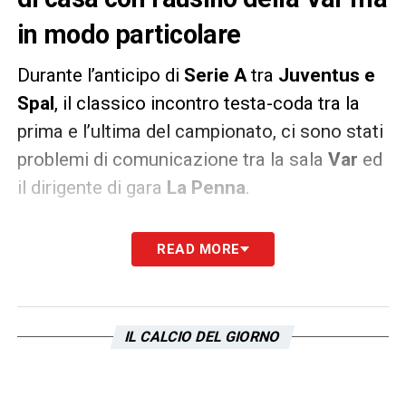
in modo particolare
Durante l’anticipo di
Serie A
tra
Juventus e
Spal
, il classico incontro testa-coda tra la
prima e l’ultima del campionato, ci sono stati
problemi di comunicazione tra la sala
Var
ed
il dirigente di gara
La Penna
.
Al 70′
Rugani
è entrato in modo scomposto
READ MORE
su
Missiroli
ma l’arbitro non concede il
penalty. Seguentemente il quarto uomo
richiama l’attenzione del fischietto della
IL CALCIO DEL GIORNO
sezione di
Roma
perchè secondo i colleghi il
contatto sarebbe da ricontrollare.
La Penna
allora va all’on field review ma qualcosa non