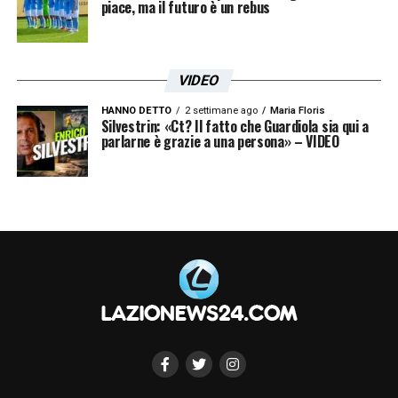
piace, ma il futuro è un rebus
Iscriviti gratis alla nostra
Newsletter
VIDEO
HANNO DETTO
2 settimane ago
Maria Floris
Silvestrin: «Ct? Il fatto che Guardiola sia qui a
parlarne è grazie a una persona» – VIDEO
ISCRIVIMI
Accetto la
Privacy Policy
LA PLAYLIST DELLE NOSTRE TOP NEWS