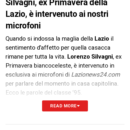
Silvagni, ex Primavera della
Lazio, è intervenuto ai nostri
microfoni
Quando si indossa la maglia della
Lazio
il
sentimento d’affetto per quella casacca
rimane per tutta la vita.
Lorenzo Silvagni
, ex
Primavera biancoceleste, è intervenuto in
esclusiva ai microfoni di
Lazionews24.com
per parlare del momento in casa capitolina.
Ecco le parole del classe ’95.
READ MORE
La Lazio viene da due grandi vittorie, prima contro la
Fiorentina e poi con il Torino. Se la squadra
superasse una volta per tutte il problema della
continuità sarebbe una delle più temibili…