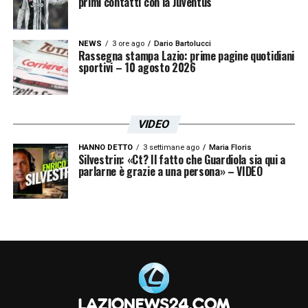
primi contatti con la Juventus
piedi, personalità da vendere e da cui gli altri
difensori laziali devono trarre insegnamento,
NEWS
3 ore ago
Dario Bartolucci
grande uomo e grande calciatore!
»
Rassegna stampa Lazio: prime pagine quotidiani
sportivi – 10 agosto 2026
LA PLAYLIST DELLE NOSTRE TOP NEWS
VIDEO
HANNO DETTO
3 settimane ago
Maria Floris
Silvestrin: «Ct? Il fatto che Guardiola sia qui a
parlarne è grazie a una persona» – VIDEO