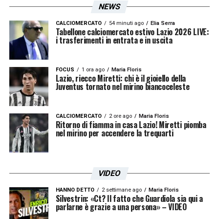
NEWS
CALCIOMERCATO
54 minuti ago
Elia Serra
Tabellone calciomercato estivo Lazio 2026 LIVE:
i trasferimenti in entrata e in uscita
FOCUS
1 ora ago
Maria Floris
Lazio, riecco Miretti: chi è il gioiello della
Juventus tornato nel mirino biancoceleste
CALCIOMERCATO
2 ore ago
Maria Floris
Ritorno di fiamma in casa Lazio! Miretti piomba
nel mirino per accendere la trequarti
VIDEO
HANNO DETTO
2 settimane ago
Maria Floris
Silvestrin: «Ct? Il fatto che Guardiola sia qui a
parlarne è grazie a una persona» – VIDEO