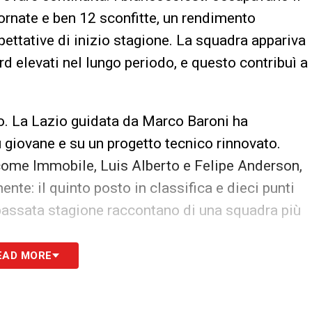
iornate e ben 12 sconfitte, un rendimento
spettative di inizio stagione. La squadra appariva
d elevati nel lungo periodo, e questo contribuì a
o. La Lazio guidata da Marco Baroni ha
 giovane e su un progetto tecnico rinnovato.
come Immobile, Luis Alberto e Felipe Anderson,
nte: il quinto posto in classifica e dieci punti
a passata stagione raccontano di una squadra più
EAD MORE
n è solo un impegno di campionato, ma anche un
e, tra una ferita ancora viva e la voglia di