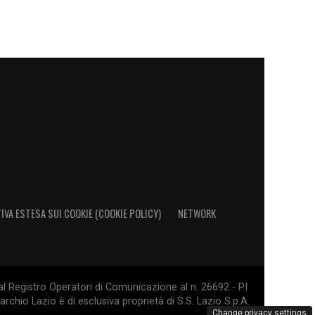
IVA ESTESA SUI COOKIE (COOKIE POLICY)
NETWORK
al Registro Operatori di Comunicazione al n. 26692 - PI
rchio Lazio è di esclusiva proprietà di S.S. Lazio S.p.A.
Change privacy settings