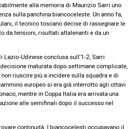
vitabilmente alla memoria di Maurizio Sarri uno
ienza sulla panchina biancoceleste. Un anno fa,
iulani, il tecnico toscano decise di rassegnare le
 da tensioni, risultati altalenanti e da un
i Lazio-Udinese conclusa sull’1-2, Sarri
a decisione maturata dopo settimane complicate,
i non riuscire più a incidere sulla squadra e di
cammino europeo si era già interrotto agli ottavi
aco, mentre in Coppa Italia era arrivata una
azione alle semifinali dopo il successo nel
trovare continuità. I biancocelesti occupavano il