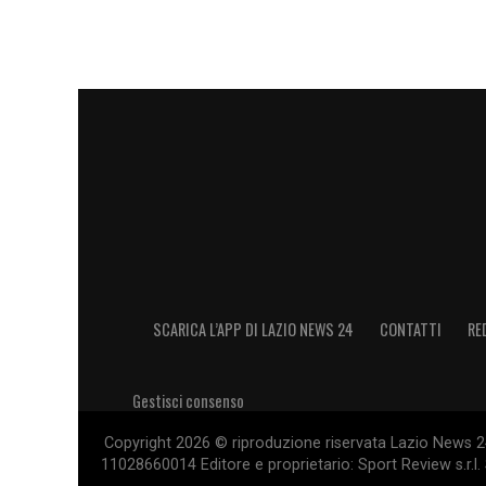
guardare avanti con maggiore fiducia.
LEGGI LE ULTIME NOTIZIE SULLA LAZIO
LA PLAYLIST DELLE NOSTRE TOP NEW
SCARICA L’APP DI LAZIO NEWS 24
CONTATTI
RE
Gestisci consenso
Copyright 2026 © riproduzione riservata Lazio News 24 
11028660014 Editore e proprietario: Sport Review s.r.l. 