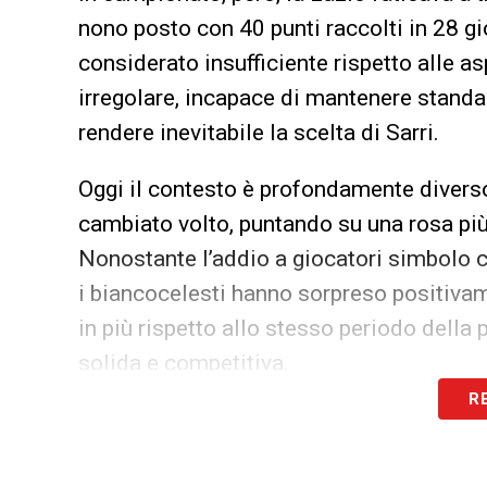
nono posto con 40 punti raccolti in 28 g
considerato insufficiente rispetto alle a
irregolare, incapace di mantenere standar
rendere inevitabile la scelta di Sarri.
Oggi il contesto è profondamente divers
cambiato volto, puntando su una rosa più
Nonostante l’addio a giocatori simbolo 
i biancocelesti hanno sorpreso positivame
in più rispetto allo stesso periodo dell
solida e competitiva.
R
La partita contro l’Udinese, dunque, no
simbolo di passaggio tra passato e present