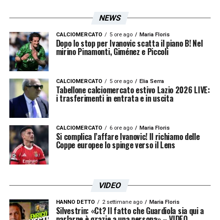
NEWS
CALCIOMERCATO
5 ore ago
Maria Floris
Dopo lo stop per Ivanovic scatta il piano B! Nel
mirino Pinamonti, Giménez e Piccoli
CALCIOMERCATO
5 ore ago
Elia Serra
Tabellone calciomercato estivo Lazio 2026 LIVE:
i trasferimenti in entrata e in uscita
CALCIOMERCATO
6 ore ago
Maria Floris
Si complica l’affare Ivanovic! Il richiamo delle
Coppe europee lo spinge verso il Lens
VIDEO
HANNO DETTO
2 settimane ago
Maria Floris
Silvestrin: «Ct? Il fatto che Guardiola sia qui a
parlarne è grazie a una persona» – VIDEO