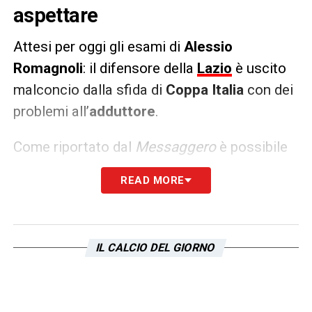
aspettare
Attesi per oggi gli esami di
Alessio
Romagnoli
: il difensore della
Lazio
è uscito
malconcio dalla sfida di
Coppa Italia
con dei
problemi all’
adduttore
.
Come riportato dal
Messaggero
è possibile
che si tratti solo di una contrattura: in caso di
READ MORE
conferma dopo gli esami medici il difensore
si candida ad una maglia da titolare con la
sua ex squadra, se l’esito sarà più critico al
IL CALCIO DEL GIORNO
suo posto contro il
Milan
giocherà Gigot.
LA PLAYLIST DELLE NOSTRE TOP NEWS