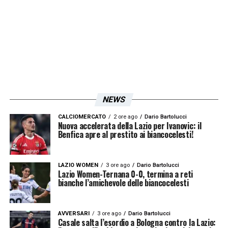
miglioramento da questa esperienza, anche
perché la Champions ti dà un’energia
addosso che puoò spingerci a fare meglio
LA PLAYLIST DELLE NOSTRE TOP NEWS
NEWS
CALCIOMERCATO
2 ore ago
Dario Bartolucci
Nuova accelerata della Lazio per Ivanovic: il
Benfica apre al prestito ai biancocelesti!
LAZIO WOMEN
3 ore ago
Dario Bartolucci
Lazio Women-Ternana 0-0, termina a reti
bianche l’amichevole delle biancocelesti
AVVERSARI
3 ore ago
Dario Bartolucci
Casale salta l’esordio a Bologna contro la Lazio: