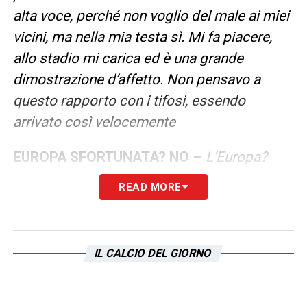
alta voce, perché non voglio del male ai miei
vicini, ma nella mia testa sì. Mi fa piacere,
allo stadio mi carica ed è una grande
dimostrazione d’affetto. Non pensavo a
questo rapporto con i tifosi, essendo
arrivato così velocemente
EUROPA SFORTUNATA? NO –
L’Europa?
Non si può dire che in coppa abbiamo fatto
READ MORE
bene come in campionato,
penso che per
demeriti nostri siamo arrivati al punto che
gli episodi ci abbiano condizionato il
IL CALCIO DEL GIORNO
passaggio del turno
. Si potevano evitare
certe situazioni. Credo che le cose non
arrivino per caso, l’importante è trarre un