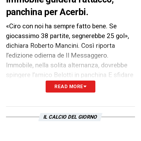
panchina per Acerbi.
«Ciro con noi ha sempre fatto bene. Se
giocassimo 38 partite, segnerebbe 25 gol»,
dichiara Roberto Mancini. Così riporta
l’edizione odierna de Il Messaggero.
Immobile, nella solita alternanza, dovrebbe
spingere l’amico Belotti in panchina E sfidare
a quattr’occhi Lewandowski, al quale ha
READ MORE
sfilato la Scarpa d’Oro (Decisive le sue 36
reti in A contro le 34 del rivale in Bundesliga).
Il centravanti del Bayern Monaco, di nuovo in
IL CALCIO DEL GIORNO
nazionale dopo quasi 11 mesi, è l’avversario
più pericoloso (55 gol nell’ultima stagione,