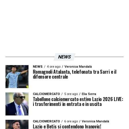
15 per diventare capocannoniere della
Champions).
LA PLAYLIST DELLE NOSTRE TOP NEWS
NEWS
NEWS
4 ore ago
Veronica Mandalà
Romagnoli Atalanta, telefonata tra Sarri e il
difensore centrale
CALCIOMERCATO
5 ore ago
Elia Serra
Tabellone calciomercato estivo Lazio 2026 LIVE:
i trasferimenti in entrata e in uscita
CALCIOMERCATO
6 ore ago
Veronica Mandalà
Lazio e Betis si contendono Ivanovic!