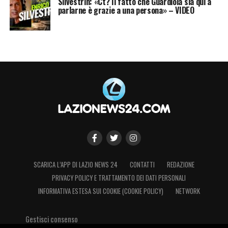
Silvestrin: «Ct? Il fatto che Guardiola sia qui a
sulla costruzione della rosa per la prossima
parlarne è grazie a una persona» – VIDEO
stagione.
SCARICA L’APP DI LAZIO NEWS 24
CONTATTI
REDAZIONE
PRIVACY POLICY E TRATTAMENTO DEI DATI PERSONALI
INFORMATIVA ESTESA SUI COOKIE (COOKIE POLICY)
NETWORK
Gestisci consenso