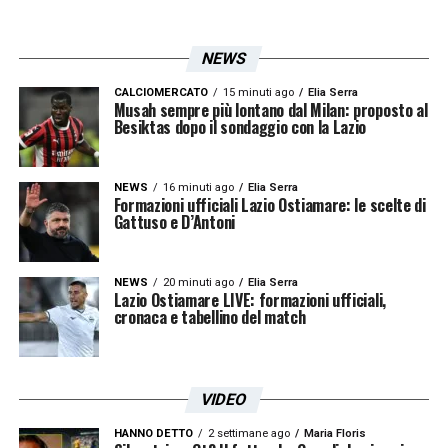
Suwarso accende lo scenario
Il passaggio più rilevante riguarda proprio la
NEWS
conferma dell’interesse da parte di
Mirwan
CALCIOMERCATO
15 minuti ago
Elia Serra
Suwarso
, presidente del
Como
. Cosa che dà
Musah sempre più lontano dal Milan: proposto al
Besiktas dopo il sondaggio con la Lazio
consistenza a una pista che non nasce oggi,
ma che potrebbe svilupparsi con maggiore
NEWS
16 minuti ago
Elia Serra
forza nelle prossime settimane.
Formazioni ufficiali Lazio Ostiamare: le scelte di
Gattuso e D’Antoni
Per i lariani,
Pellegrini
rappresenterebbe un
profilo già pronto per la Serie A, con
NEWS
20 minuti ago
Elia Serra
Lazio Ostiamare LIVE: formazioni ufficiali,
esperienza in piazze importanti e margini
cronaca e tabellino del match
ancora interessanti considerando l’età. Per la
Lazio
, invece, un eventuale tentativo
VIDEO
concreto del
Como
potrebbe aprire una
riflessione sul futuro della fascia sinistra e
HANNO DETTO
2 settimane ago
Maria Floris