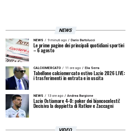
Diverso il caso di
Toma Basic
, tornato al
centro delle valutazioni societarie dopo i
dialoghi avviati nei mesi scorsi con il suo
agente. Il rinnovo era stato discusso, ma la
NEWS
trattativa è rimasta in sospeso.
NEWS
9 minuti ago
Dario Bartolucci
Le prime pagine dei principali quotidiani sportivi
– 6 agosto
Ora sono attesi nuovi contatti per capire se
esistano le condizioni per arrivare a un
CALCIOMERCATO
11 ore ago
Elia Serra
prolungamento. La
Lazio
dovrà decidere se
Tabellone calciomercato estivo Lazio 2026 LIVE:
i trasferimenti in entrata e in uscita
puntare ancora su di lui come alternativa in
mezzo al campo o aprire a scenari differenti.
NEWS
13 ore ago
Andrea Bargione
Lazio Ostiamare 4-0: poker dei biancocelesti!
La sensazione è che il mercato
Decisiva la doppietta di Ratkov e Zaccagni
biancoceleste partirà proprio da queste
scelte: prima trattenere chi rientra nel
VIDEO