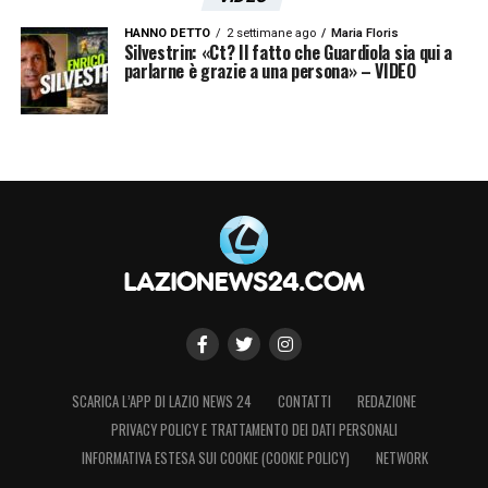
progetto, poi costruire la nuova squadra.
HANNO DETTO
2 settimane ago
Maria Floris
Silvestrin: «Ct? Il fatto che Guardiola sia qui a
LA PLAYLIST DELLE NOSTRE TOP NEWS
parlarne è grazie a una persona» – VIDEO
SCARICA L’APP DI LAZIO NEWS 24
CONTATTI
REDAZIONE
PRIVACY POLICY E TRATTAMENTO DEI DATI PERSONALI
INFORMATIVA ESTESA SUI COOKIE (COOKIE POLICY)
NETWORK