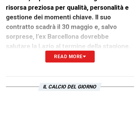
risorsa preziosa per qualità, personalità e
gestione dei momenti chiave. Il suo
contratto scadrà il 30 maggio e, salvo
sorprese, l’ex Barcellona dovrebbe
salutare la Lazio al termine della stagione.
READ MORE
Situazione ancora da definire anche per
Elseid Hysa
! La sua permanenza non è
considerata certa e le valutazioni saranno
IL CALCIO DEL GIORNO
legate sia agli aspetti tecnici sia alla volontà
del club di rinnovare il pacchetto arretrato.
Lazio, Basic aspetta nuovi contatti
per il rinnovo