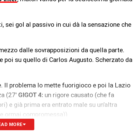
ti, sei gol al passivo in cui dà la sensazione che
n mezzo dalle sovrapposizioni da quella parte.
 poi su quello di Carlos Augusto. Scherzato da
e. Il problema lo mette fuorigioco e poi la Lazio
a (27′
GIGOT 4:
un rigore causato (che fa
ri) e già prima era entrato male su un’altra
one ormai compromessa))
EAD MORE
uella di Gigot poi sembra perdere certezze anche