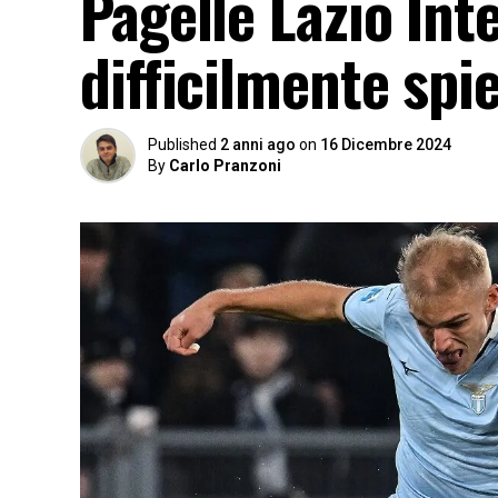
Pagelle Lazio Int
difficilmente spi
Published
2 anni ago
on
16 Dicembre 2024
By
Carlo Pranzoni