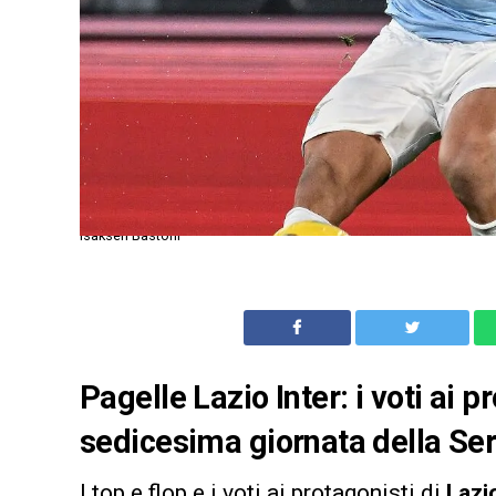
Isaksen Bastoni
Pagelle Lazio Inter: i voti ai 
sedicesima giornata della Se
I top e flop e i voti ai protagonisti di
Lazi