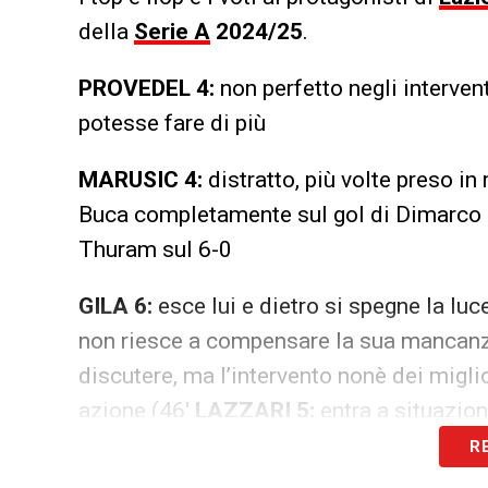
della
Serie A
2024/25
.
PROVEDEL 4:
non perfetto negli interven
potesse fare di più
MARUSIC 4:
distratto, più volte preso i
Buca completamente sul gol di Dimarco e
Thuram sul 6-0
GILA 6:
esce lui e dietro si spegne la luc
non riesce a compensare la sua mancanz
discutere, ma l’intervento nonè dei miglio
azione (46′
LAZZARI 5:
entra a situazi
R
PATRIC 4:
con l’uscita di Gila prima e q