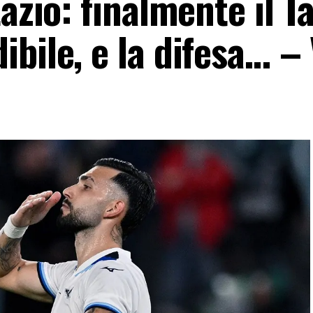
azio: finalmente il Ta
bile, e la difesa… –