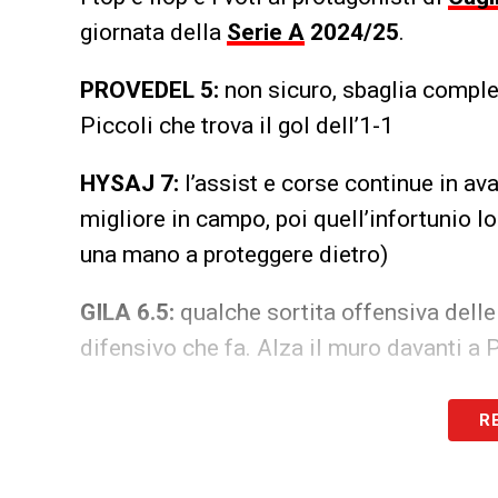
giornata della
Serie A
2024/25
.
PROVEDEL 5:
non sicuro, sbaglia comple
Piccoli che trova il gol dell’1-1
HYSAJ 7:
l’assist e corse continue in avan
migliore in campo, poi quell’infortunio l
una mano a proteggere dietro)
GILA 6.5:
qualche sortita offensiva delle
difensivo che fa. Alza il muro davanti a
ROMAGNOLI 6.5:
alza decisamente il live
R
gol che solo un grande intervento di Capr