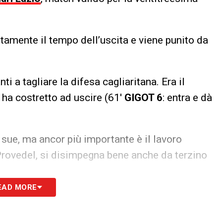
tamente il tempo dell’uscita e viene punito da
ti a tagliare la difesa cagliaritana. Era il
o ha costretto ad uscire (61′
GIGOT 6
: entra e dà
 sue, ma ancor più importante è il lavoro
 Provedel, si disimpegna bene anche da terzino
llo, interventi sempre precisi e puntuali, sfiora il
EAD MORE
ile gli nega