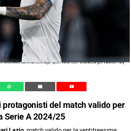
ai protagonisti del match valido per
la Serie A 2024/25
iari Lazio
, match valido per la ventitreesima