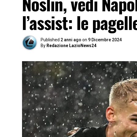
Noslin, vedi Napol
l’assist: le pagel
Published
2 anni ago
on
9 Dicembre 2024
By
Redazione LazioNews24