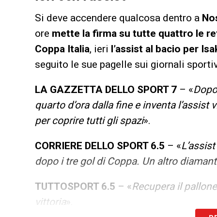
Si deve accendere qualcosa dentro a
Nos
ore
mette la firma su tutte quattro le re
Coppa Italia
, ieri
l’assist al bacio per Is
seguito le sue pagelle sui giornali sportiv
LA GAZZETTA DELLO SPORT 7
– «
Dopo 
quarto d’ora dalla fine e inventa l’assist 
per coprire tutti gli spazi
».
CORRIERE DELLO SPORT 6.5
– «
L’assist
dopo i tre gol di Coppa. Un altro diaman
TUTTOSPORT 6.5
– «
Recupera il pallone 
vittoria
».