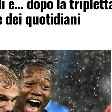
i e… dopo la tripletta
le dei quotidiani