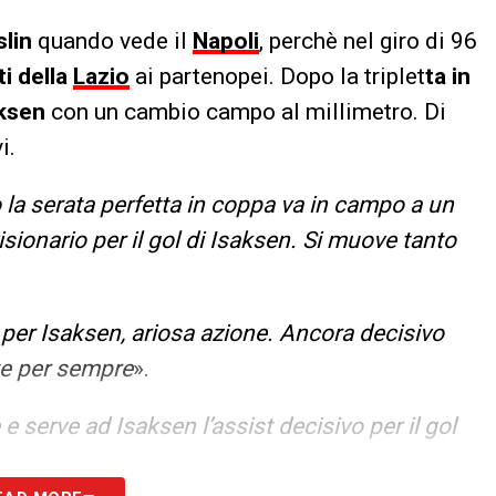
lin
quando vede il
Napoli
, perchè nel giro di 96
ti della
Lazio
ai partenopei. Dopo la triplet
ta in
aksen
con un cambio campo al millimetro. Di
i.
la serata perfetta in coppa va in campo a un
visionario per il gol di Isaksen. Si muove tanto
 per Isaksen, ariosa azione. Ancora decisivo
te per sempre
».
e serve ad Isaksen l’assist decisivo per il gol