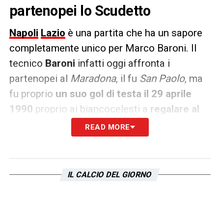
partenopei lo Scudetto
Napoli
Lazio
è una partita che ha un sapore
completamente unico per Marco Baroni. Il
tecnico
Baroni
infatti oggi affronta i
partenopei al
Maradona
, il fu
San Paolo
, ma
fu proprio
un suo gol di testa il 29 aprile
1990
proprio ai biancocelesti a
regalare al
Napoli il suo secondo scudetto
. In passato
READ MORE
il tecnico ha raccontato anche come era
nato quel gol, grazie alla intuizione del
Pibe
.
IL CALCIO DEL GIORNO
PAROLE
– «
Tutto era nato in
allenamento perché Diego aveva notato
questa mia capacità nel colpo di testa.