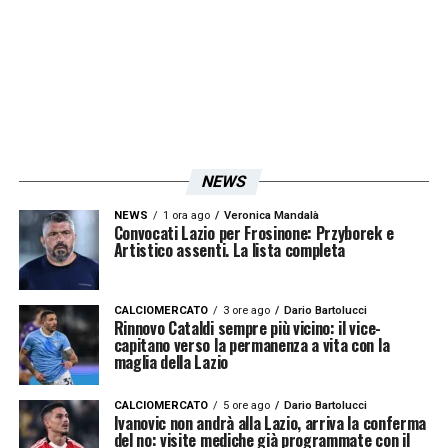
Quindi il gol dello scudetto era stato quasi
previsto da lui e dalle sue battute sulla mia
attitudine a segnare di testa. La sua
grandezza era tale da sprigionarsi
prepotentemente anche negli allenamenti.
La palla diventava magia. Facevo fatica ad
NEWS
allenarmi perché passavo tutto il tempo a
NEWS
1 ora ago
Veronica Mandalà
guardare lui. Emanava una luce di grandezza,
Convocati Lazio per Frosinone: Przyborek e
Artistico assenti. La lista completa
un qualcosa di non terreno
»
CALCIOMERCATO
3 ore ago
Dario Bartolucci
LA PLAYLIST DELLE NOSTRE TOP NEWS
Rinnovo Cataldi sempre più vicino: il vice-
capitano verso la permanenza a vita con la
maglia della Lazio
CALCIOMERCATO
5 ore ago
Dario Bartolucci
Ivanovic non andrà alla Lazio, arriva la conferma
del no: visite mediche già programmate con il